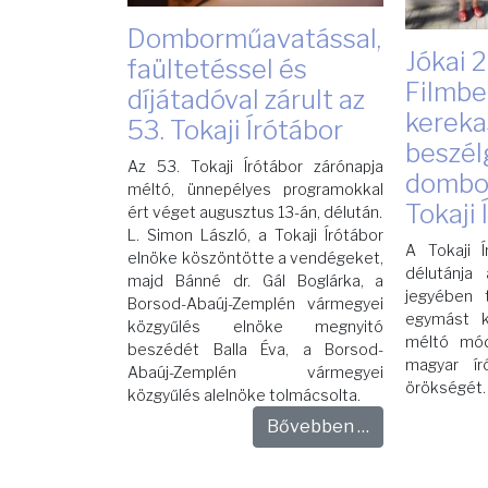
Domborműavatással,
Jókai 
faültetéssel és
Filmbe
díjátadóval zárult az
kereka
53. Tokaji Írótábor
beszél
Az 53. Tokaji Írótábor zárónapja
dombo
méltó, ünnepélyes programokkal
Tokaji
ért véget augusztus 13-án, délután.
L. Simon László, a Tokaji Írótábor
A Tokaji Í
elnöke köszöntötte a vendégeket,
délutánja
majd Bánné dr. Gál Boglárka, a
jegyében 
Borsod-Abaúj-Zemplén vármegyei
egymást k
közgyűlés elnöke megnyitó
méltó mód
beszédét Balla Éva, a Borsod-
magyar ír
Abaúj-Zemplén vármegyei
örökségét.
közgyűlés alelnöke tolmácsolta.
Bővebben …