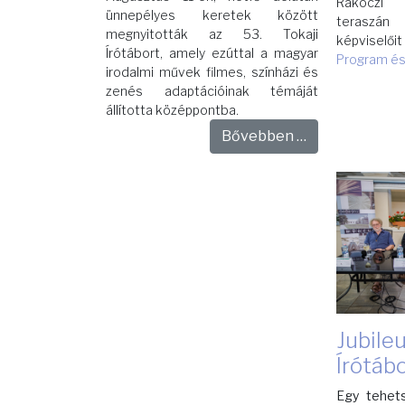
Rákóczi 
ünnepélyes keretek között
teraszán
megnyitották az 53. Tokaji
képviselőit
Írótábort, amely ezúttal a magyar
Program és 
irodalmi művek filmes, színházi és
zenés adaptációinak témáját
állította középpontba.
Bővebben …
Jubile
Írótáb
Egy tehet