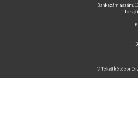
Bankszámlaszám:
tokaji
K
+3
© Tokaji Írótábor Eg