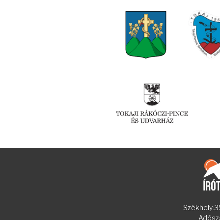
Székhely:39
Adósz