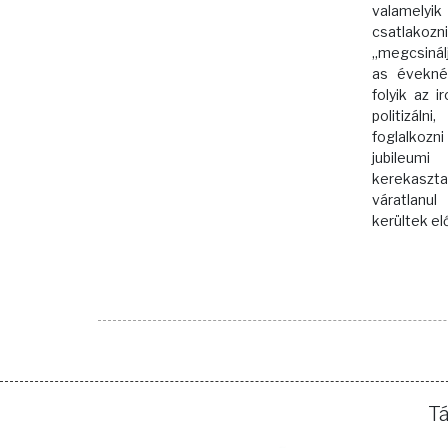
valamel
csatlako
„megcsinál
as évekné
folyik az 
politizáln
foglalkozn
jubileum
kerekaszta
váratlan
kerültek el
T