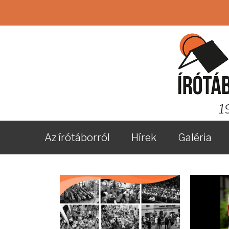
1
Az írótáborról
Hírek
Galéria