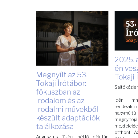
2025. 
én ves
Megnyílt az 53.
Tokaji 
Tokaji Írótábor:
Sajtóközl
fókuszban az
irodalom és az
Idén imm
rendezik m
irodalmi művekből
nagymú
készült adaptációk
megnyitój
találkozása
megfelelő
otthont. A
Augusztus 11-én, hétfő délután