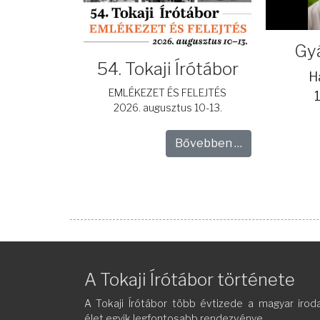
Gyá
54. Tokaji Írótábor
H
EMLÉKEZET ÉS FELEJTÉS
2026. augusztus 10-13.
Bővebben …
A Tokaji Írótábor története
A Tokaji Írótábor több évtizede a magyar irod
élet egyik legfontosabb rendezvénye.