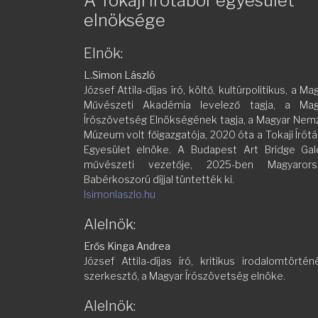
A Tokaji Írótábor egyesület
elnöksége
Elnök:
L.Simon László
József Attila-díjas író, költő, kultúrpolitikus, a Ma
Művészeti Akadémia levelező tagja, a Mag
Írószövetség Elnökségének tagja, a Magyar Nem
Múzeum volt főigazgatója, 2020 óta a Tokaji Írót
Egyesület elnöke. A Budapest Art Bridge Galé
művészeti vezetője, 2025-ben Magyarors
Babérkoszorú díjjal tüntették ki.
lsimonlaszlo.hu
Alelnök:
Erős Kinga Andrea
József Attila-díjas író, kritikus irodalomtörtén
szerkesztő, a Magyar Írószövetség elnöke.
Alelnök: