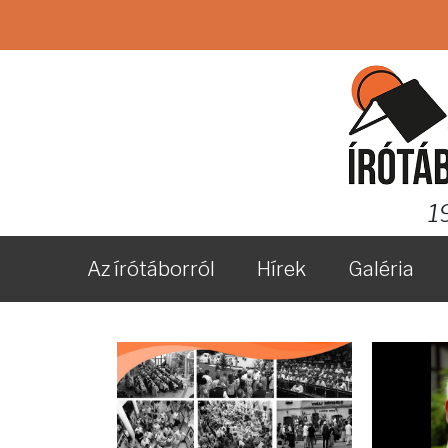
1
Az írótáborról
Hírek
Galéria