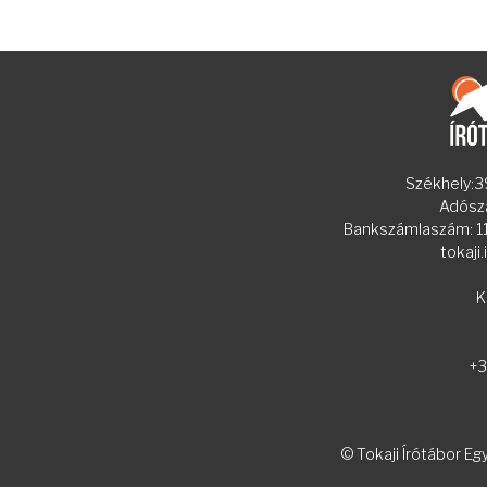
Székhely:39
Adósz
Bankszámlaszám:
tokaji
K
+3
© Tokaji Írótábor Eg