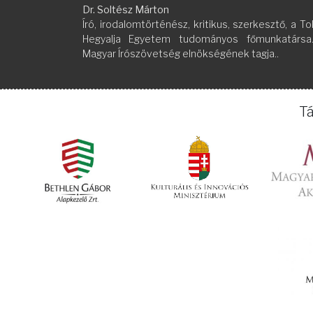
Dr. Soltész Márton
Író, irodalomtörténész, kritikus, szerkesztő, a To
Hegyalja Egyetem tudományos főmunkatársa
Magyar Írószövetség elnökségének tagja..
T