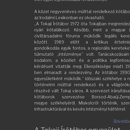
A közel negyvenéves múlttal rendelkező írótábo
az Irodalmi Lexikonban ez olvasható:
„A Tokaji Írótábor 1972 óta Tokajban megrende
nyári írótalálkozó. Később, mint a magyar í
civiltársadalmi fóruma működik legális kere
között. 1989 előtt a kritikus értelmis
gondolkodás egyik fontos, a regionális kereteke
túlmutató „intézménye” volt. Tanácskozásain
irodalom, a közélet és a politika legfontos
kérdéseit vitatták meg. Ellenzékisége miatt 1
ben elmaradt a rendezvény. Az írótábor 1990-
egyesületként működik.” Időszaki székhelye a 
történelmi múlttal rendelkező és a világörök
részévé vált Tokaj város. A szervezet irányítása
írótáborok szervezése Borsod-Abaúj-Zemp
megye székhelyéről, Miskolcról történik, sze
infrastruktúrával és kevés intézményi háttérrel.
Bővebbe