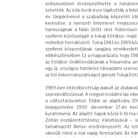
erélyesebben érvényesíthette a hatalo
tehették. Az írók évről-évre tágították a fele
év tárgyköreivel a szabadság képzetét idézt
keresése, a nemzeti önismeret megszerzé
hamisságnak a falán ütött rést. Különösen 
szellemi közösséggé a tokaji írótábor, majd 
műhellyé formálódott. Tokaj 1981 és 1989 köz
szellemi központjának rangjára emelkedet
előkészítésében. Ez a magyarázata, hogy 1987
az írótábor önállósodásának a folyamata, ame
egy új, országos hatókörű társadalmi szerv
az írói önkormányzatiságot igénylő Tokaji Írót
1989-ben intézőbizottság alakult az átalakulá
szerepváltozással. A megyei irodalmi lap elle
a változtatásokhoz. Előbb az alapítvány (19
bejegyzésére 1990. december 17-én kerül
kuratóriuma. Az alapító tagok közül 6-fő ma is
Zoltán irodalomtörténész irányításával – s
tartalmazott illetve eredményezett. Az 
sikerült mind a mai napig fenntartani. Az i