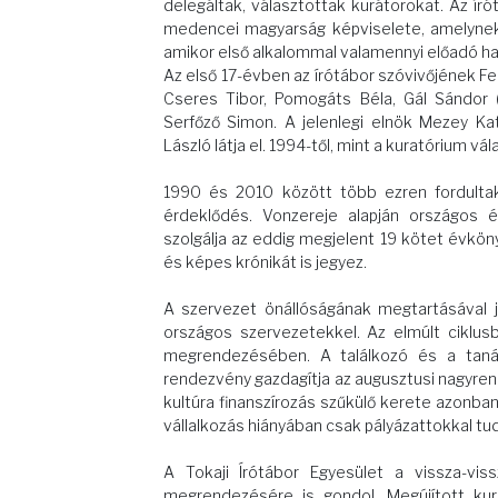
delegáltak, választottak kurátorokat. Az ír
medencei magyarság képviselete, amelynek 
amikor első alkalommal valamennyi előadó hat
Az első 17-évben az írótábor szóvivőjének Fe
Cseres Tibor, Pomogáts Béla, Gál Sándor (
Serfőző Simon. A jelenlegi elnök Mezey Kata
László látja el. 1994-től, mint a kuratórium vál
1990 és 2010 között több ezren fordultak
érdeklődés. Vonzereje alapján országos é
szolgálja az eddig megjelent 19 kötet évkön
és képes krónikát is jegyez.
A szervezet önállóságának megtartásával j
országos szervezetekkel. Az elmúlt ciklusb
megrendezésében. A találkozó és a tanác
rendezvény gazdagítja az augusztusi nagyren
kultúra finanszírozás szűkülő kerete azonba
vállalkozás hiányában csak pályázattokkal tu
A Tokaji Írótábor Egyesület a vissza-vis
megrendezésére is gondol. Megújított kur