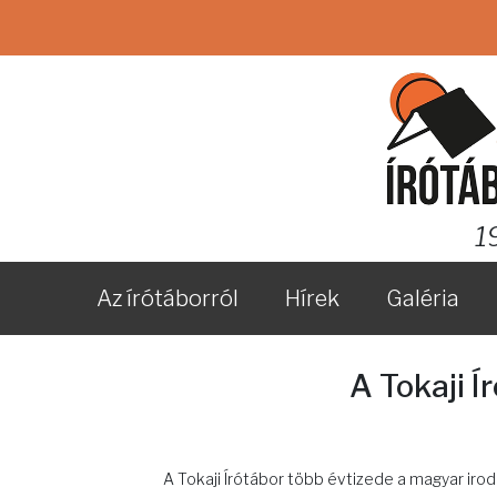
1
Az írótáborról
Hírek
Galéria
A Tokaji Í
A Tokaji Írótábor több évtizede a magyar iro