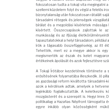
fokozatosan tudta a tokaji vita megingatni a 
szellemi küzdelem folyt és végül a felelős ir
bizonytalanság után fokozatosan rátalált saj
társadalmi rétegek és jelenségek vizsgálatáv
bírálat és a megoldási kísérletek mássága 
kísértett. Összecsapások zajlottak le az 
munkásság és az ifjúság életkörülményeiről
tapasztalatokkal a helyi társadalom, például 
írók a tágasabb összefüggésekig, az itt é
Tehették, mert ez a megye akkor is egy s
megismerték az észak és kelet magyarorsz
értékeinek ápolását és azok fejlesztésre sz
A Tokaji Írótábor kezdetének története a s
erősítésének folyamatába illeszkedik. Jó pill
as gazdasági reform kiváltotta társadalmi-k
azok a kérdések adtak, amelyek a hetvenes
leginkább foglalkoztatták. A keletkezés 
mozgásterét és a szerepét is. Hegyi Imre,
politikailag a Hazafias Népfront támogatta é
egyre inkább olyan közösségként műkö