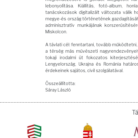
lebonyolítása. Kiállítás, fotó-album, h
tanácskozások digitalizált változata válik 
megye-és ország történetének gazdagításához
adminisztratív munkájának korszerűsítésé
Miskolcon.
A távlati cél: fenntartani, tovább működtetni
a térség más művészeti nagyrendezvényei
tokaji irodalmi út fokozatos kiterjesztés
Lengyelország, Ukrajna és Románia határos 
érdekeinek sajátos, civil szolgálatával.
Összeállította:
Sáray László
T