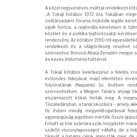
A közel negyvenéves múlttal rendelkező írótá
„A Tokaji Írótábor 1972 óta Tokajban megre
civiltársadalmi fóruma működik legális kere
egyik fontos, a regionális kereteken is túl
közélet és a politika legfontosabb kérdései
rendezvény. Az írótábor 1990-től egyesületké
rendelkező és a világörökség részévé vál
szervezése Borsod-Abaúj-Zemplén megye székh
és kevés intézményi háttérrel.
A Tokaji Írótábor keletkezése a felelős i
évtizedes hiányával, majd ellentétes érvé
folyóiratának (Napjaink) 1o. évében re
szervezésében, a Megyei Tanács anyagi tá
elszármazott írókat hívták meg. A megnyi
Tiszaladányban, a tanácskozásra – amely akko
tíz évben mindig megyelátogatással fe
egyenjogúság jegyében mérték össze igazság
Emiatt az írók számára szűk mozgástér maradt
szűkítő viszonylagosságot vállalta, de a t
tárgyát a hatalmi célok alapozták meg, de a