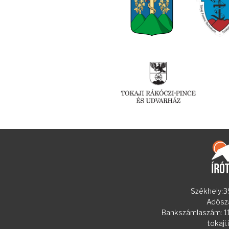
Székhely:39
Adósz
Bankszámlaszám:
tokaji