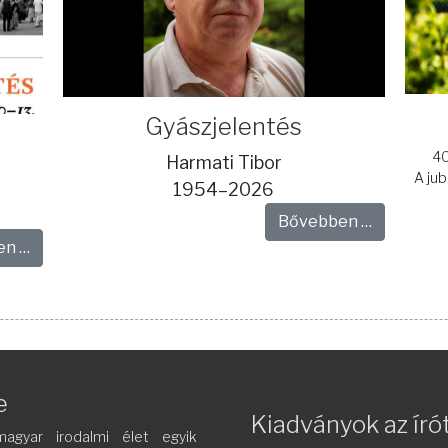
Gyászjelentés
40
Harmati Tibor
A ju
1954–2026
Bővebben …
en …
e
Kiadványok az író
agyar irodalmi élet egyik