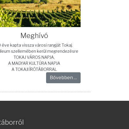
Meghívó
 éve kapta vissza városi rangját Tokaj.
bileum szellemében kerül megrendezésre
TOKAJ VÁROS NAPJA,
A MAGYAR KULTÚRA NAPJA
A TOKAJI ÍRÓTÁBORRAL
Bővebben …
táborról