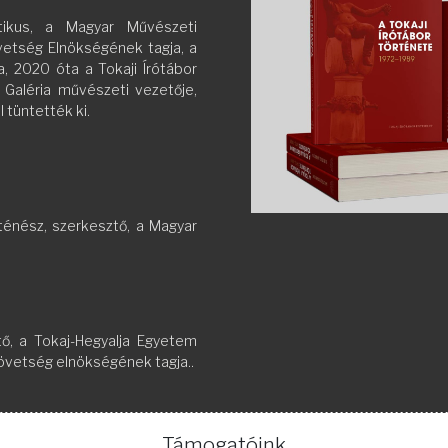
olitikus, a Magyar Művészeti
vetség Elnökségének tagja, a
, 2020 óta a Tokaji Írótábor
 Galéria művészeti vezetője,
 tüntették ki.
örténész, szerkesztő, a Magyar
ztő, a Tokaj-Hegyalja Egyetem
övetség elnökségének tagja..
Támogatóink