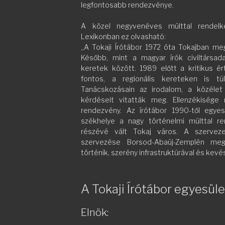
legfontosabb rendezvénye.
A közel negyvenéves múlttal rendelke
Lexikonban ez olvasható:
„A Tokaji Írótábor 1972 óta Tokajban meg
Később, mint a magyar írók civiltársad
keretek között. 1989 előtt a kritikus é
fontos, a regionális kereteken is tú
Tanácskozásain az irodalom, a közélet
kérdéseit vitatták meg. Ellenzékisége
rendezvény. Az írótábor 1990-től egyes
székhelye a nagy történelmi múlttal r
részévé vált Tokaj város. A szervezet
szervezése Borsod-Abaúj-Zemplén megy
történik, szerény infrastruktúrával és kevé
A Tokaji Írótábor egyesül
Elnök: