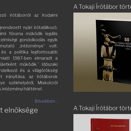
A Tokaji Írótábor tö
ző írótáborról az Irodalmi
rendezett nyári írótalálkozó.
almi fóruma működik legális
rtelmiségi gondolkodás egyik
lmutató „intézménye” volt.
 és a politika legfontosabb
 miatt 1987-ben elmaradt a
ületként működik.” Időszaki
endelkező és a világörökség
 irányítása, az írótáborok
e székhelyéről, Miskolcról
s intézményi háttérrel.
Bővebben...
A Tokaji Írótábor tö
et elnöksége