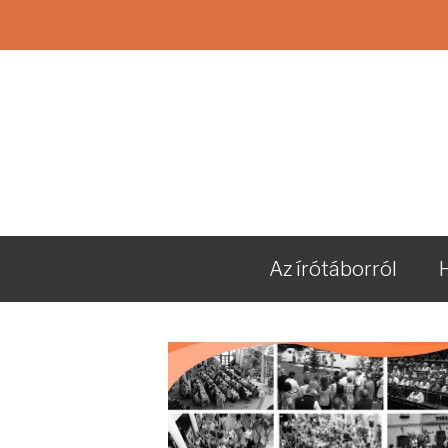
Az írótáborról