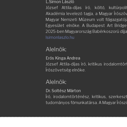
L.Simon László
József Attila-díjas író, költő, kultúrp
Akadémia levelező tagja, a Magyar Írószö
Magyar Nemzeti Múzeum volt főigazgatója
Egyesület elnöke. A Budapest Art Bridge
2025-ben Magyarország Babérkoszorú díjjal
lsimonlaszlo.hu
Alelnök:
Erős Kinga Andrea
József Attila-díjas író, kritikus irodalomt
Írószövetség elnöke.
Alelnök:
Dr. Soltész Márton
Író, irodalomtörténész, kritikus, szerkes
tudományos főmunkatársa. A Magyar Írósz