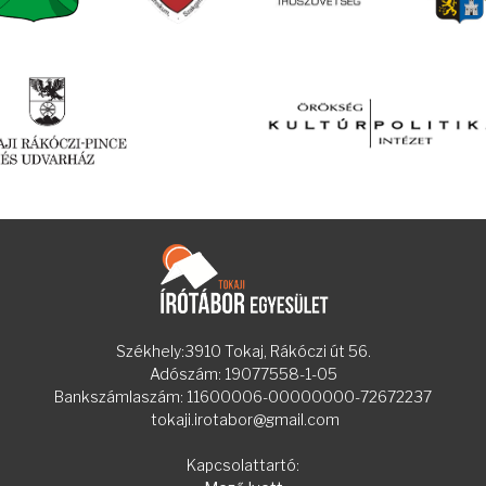
Székhely:3910 Tokaj, Rákóczi út 56.
Adószám: 19077558-1-05
Bankszámlaszám: 11600006-00000000-72672237
tokaji.irotabor@gmail.com
Kapcsolattartó: