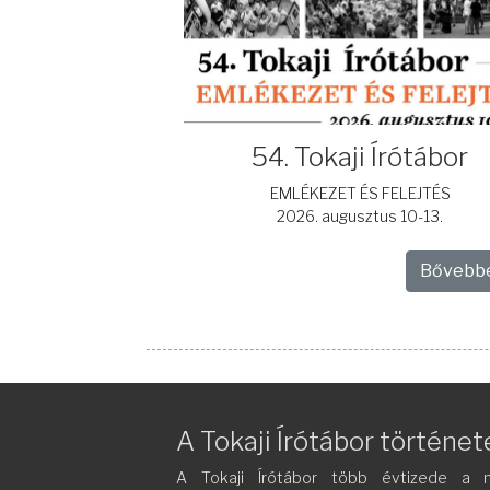
54. Tokaji Írótábor
EMLÉKEZET ÉS FELEJTÉS
2026. augusztus 10-13.
Bővebb
A Tokaji Írótábor történet
A Tokaji Írótábor több évtizede a m