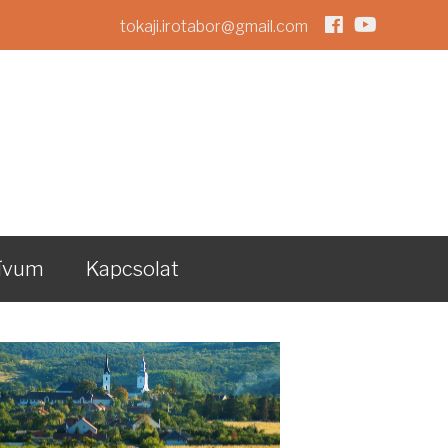
tokaji.irotabor@gmail.com
ívum
Kapcsolat