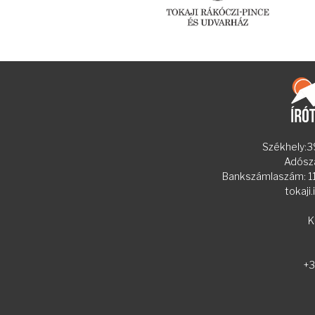
Székhely:39
Adósz
Bankszámlaszám:
tokaji
K
+3