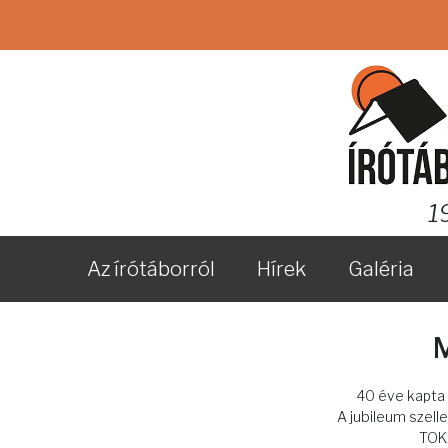
1
Az írótáborról
Hírek
Galéria
40 éve kapta v
A jubileum szel
TOK